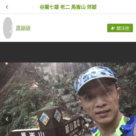
谷關七雄 老二 馬崙山 郊遊
蕭穎碩
關注他