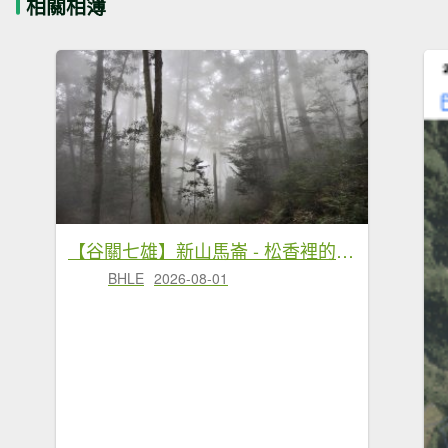
相關相簿
【谷關七雄】新山馬崙 - 松香裡的時光迴廊：聽山林講述歲月的故事
BHLE
2026-08-01