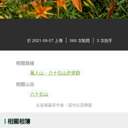
於 2021-09-07 上傳
569 次點閱
3 次拍手
相關路線
萬人山、六十石山步道群
相關山岳
六十石山
此版權屬原作者，請勿任意轉載
相關相簿