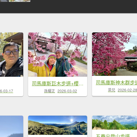
司馬庫斯巨木步道+櫻花祭20260219
梁兄
2026-02-2
6-03-17
孫耀正
2026-03-02
五寮尖登山步道