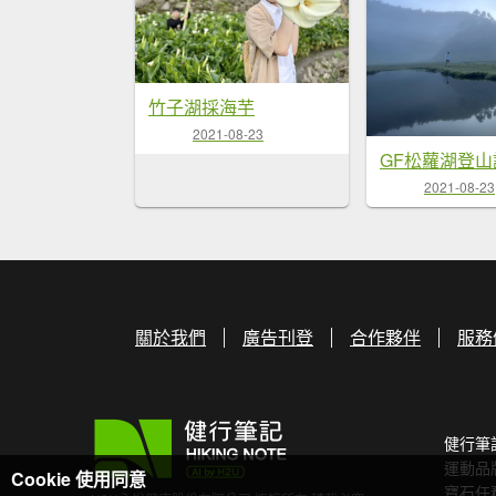
竹子湖採海芋
2021-08-23
GF松蘿湖登
2021-08-23
關於我們
廣告刊登
合作夥伴
服務
健行筆
運動品
Cookie 使用同意
寶石任