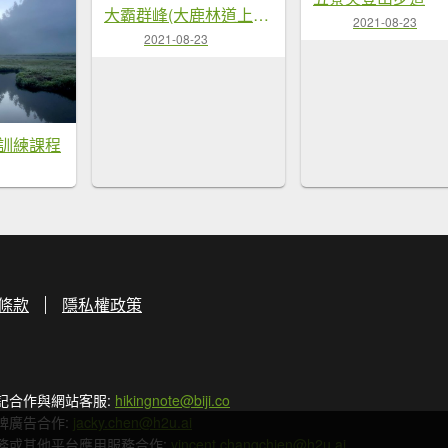
大霸群峰(大鹿林道上九九山莊)
2021-08-23
2021-08-23
山訓練課程
條款
隱私權政策
記合作與網站客服:
hikingnote@biji.co
牌廣告合作:
jacky.chen@h2u.ai
務或其他平台應用服務合作:
vincent.changchien@h2u.ai