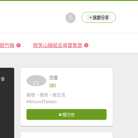
我要分享
 森遊竹縣
微笑山線縱走尋寶集章
作者
分享
ian
維根、環保、綠生活
#AroundTaiwan
關注他