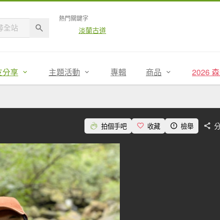
熱門關鍵字
淡蘭古道
友分享
主題活動
專輯
商品
2026
拍個手吧
收藏
檢舉