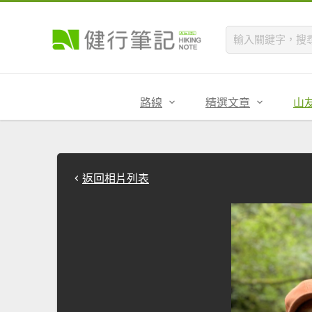
路線
精選文章
山
返回相片列表