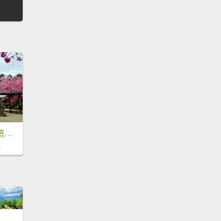
司馬庫斯神木群步道及櫻花季-(新竹)臺灣百大必訪步道
8