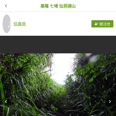
基隆 七堵 仙洞湖山
徐廣堯
關注他