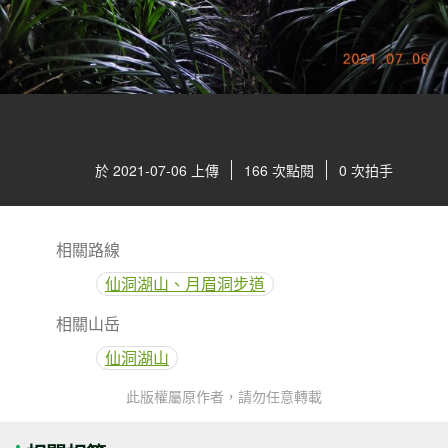
於 2021-07-06 上傳
166 次點閱
0 次拍手
相關路線
仙洞湖山、月眉洞步道
相關山岳
仙洞湖山
此版權屬原作者，請勿任意轉載