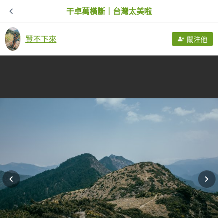
干卓萬橫斷｜台灣太美啦
賢不下來
關注他