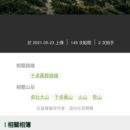
於 2021-05-23 上傳
149 次點閱
2 次拍手
相關路線
干卓萬群峰線
相關山岳
卓社大山
干卓萬山
火山
牧山
此版權屬原作者，請勿任意轉載
相關相簿