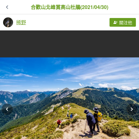
合歡山北峰賞高山杜鵑(2021/04/30)
稀野
關注他