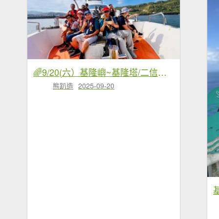
🌈9/20(六）基隆嶼~基隆塔/二信防空洞~基隆廟口✨FB：熊熊趴爬走 🌈
熊趴造
2025-09-20