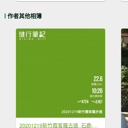
作者其他相簿
20201219新竹霞客羅古道_石鹿-養老