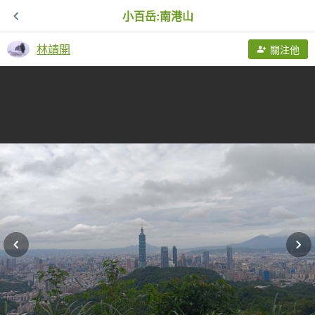
小百岳:南港山
林靖開
關注他