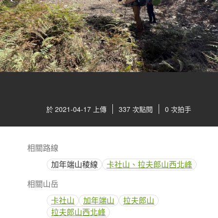
於 2021-04-17 上傳
337 次點閱
0 次拍手
相關路線
加年端山稜線
卡社山、拉夫郎山西北峰
相關山岳
卡社山
加年端山
拉夫郎山
拉夫郎山西北峰