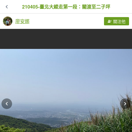
210405-臺北大縱走第一段：關渡至二子坪
廖安娜
關注他