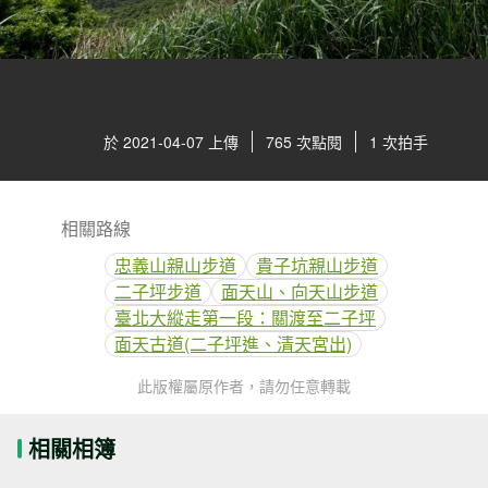
於 2021-04-07 上傳
765 次點閱
1 次拍手
相關路線
忠義山親山步道
貴子坑親山步道
二子坪步道
面天山、向天山步道
臺北大縱走第一段：關渡至二子坪
面天古道(二子坪進、清天宮出)
此版權屬原作者，請勿任意轉載
相關相簿