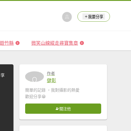
我要分享
 森遊竹縣
微笑山線縱走尋寶集章
作者
分享
健彰
簡單的記錄 ，我對攝影的熱愛
歡迎分享😁
關注他