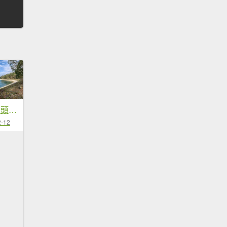
20260207南投雨後頭縱走
2-12