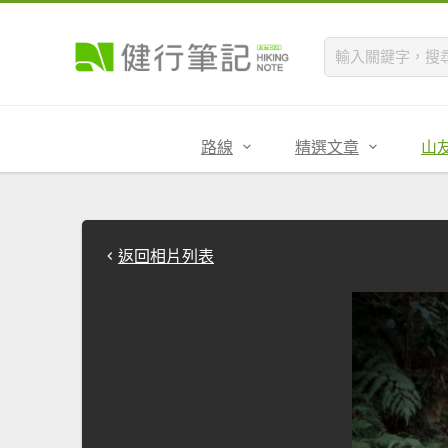
路線
精選文章
山
返回相片列表