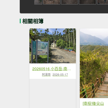
相關相簿
20260516 小百岳-南投後尖山
阿湯哥
2026-05-17
[南投]後尖山