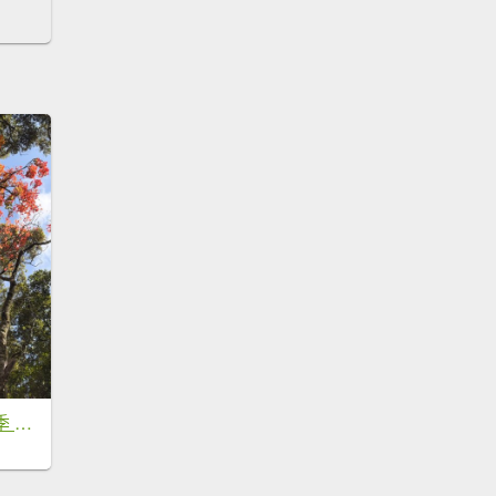
鳶嘴稍來步道賞楓季 ，大雪山門票優惠到12/31！