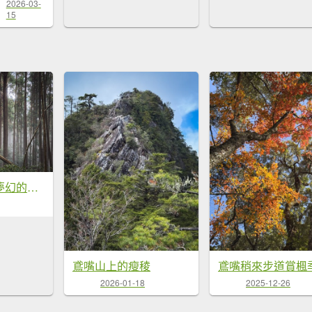
2026-03-
15
高島P型縱走-夢幻的杉林營地
鳶嘴山上的瘦稜
2026-01-18
2025-12-26