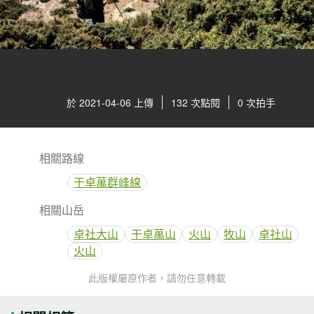
於 2021-04-06 上傳
132 次點閱
0 次拍手
相關路線
干卓萬群峰線
相關山岳
卓社大山
干卓萬山
火山
牧山
卓社山
火山
此版權屬原作者，請勿任意轉載