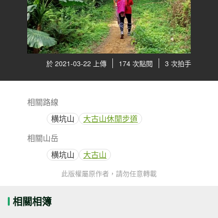
於 2021-03-22 上傳
174 次點閱
3 次拍手
相關路線
横坑山
大古山休閒步道
相關山岳
横坑山
大古山
此版權屬原作者，請勿任意轉載
相關相簿