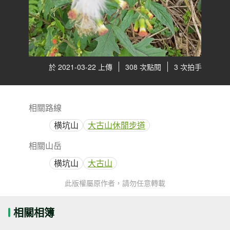
於 2021-03-22 上傳
308 次點閱
3 次拍手
相關路線
横坑山
大古山休閒步道
相關山岳
横坑山
大古山
此版權屬原作者，請勿任意轉載
相關相簿