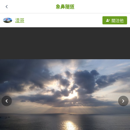
象鼻隧道
渣哥
關注他