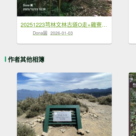
20251223芎林文林古道O走+雞寮坑山+芎林顯伯公野餐
Dona圓
2026-01-03
作者其他相簿