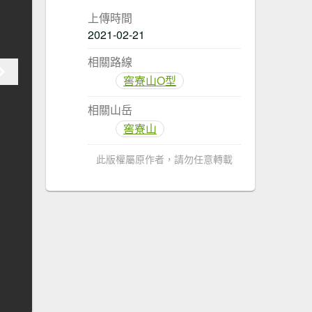
上傳時間
2021-02-21
相關路線
窖寮山O型
相關山岳
窖寮山
此版權屬原作者，請勿任意轉載