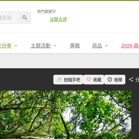
熱門關鍵字
淡蘭古道
友分享
主題活動
專輯
商品
2026
拍個手吧
收藏
檢舉