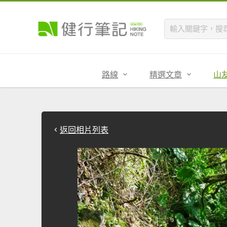
路線
精選文章
山
返回相片列表