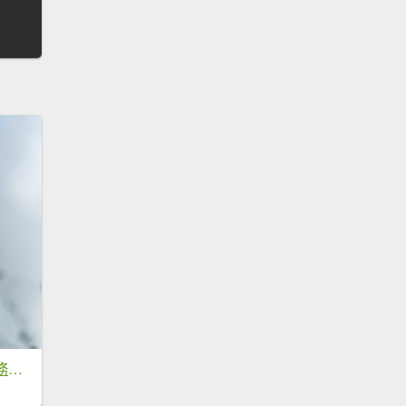
三貂嶺瀑布百大任務解鎖