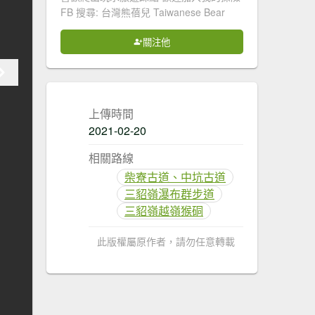
FB 搜尋: 台灣熊蓓兒 Taiwanese Bear
關注他
上傳時間
2021-02-20
相關路線
柴寮古道、中坑古道
三貂嶺瀑布群步道
三貂嶺越嶺猴硐
此版權屬原作者，請勿任意轉載