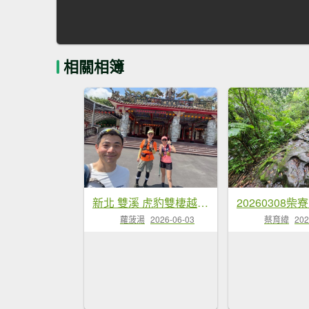
相關相簿
新北 雙溪 虎豹雙棲越野17K探路
蘿菠湯
2026-06-03
蔡育緯
202