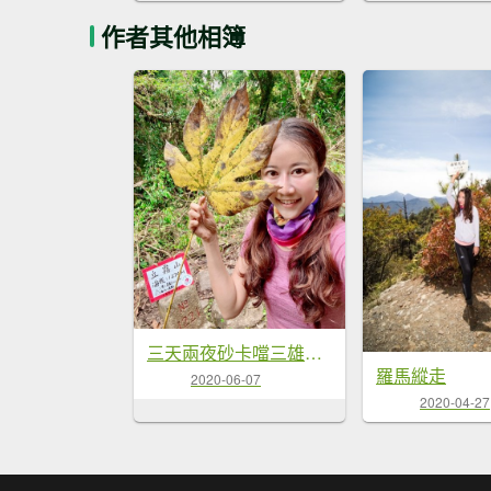
作者其他相簿
三天兩夜砂卡噹三雄之D1 立霧山
羅馬縱走
2020-06-07
2020-04-27