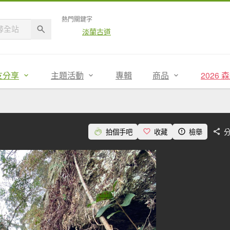
熱門關鍵字
淡蘭古道
友分享
主題活動
專輯
商品
2026
拍個手吧
收藏
檢舉