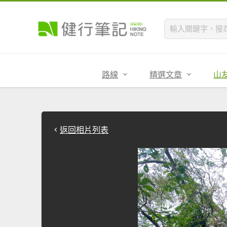
路線
精選文章
山
返回相片列表