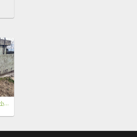
九份 基隆山 588M 小百岳#6