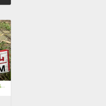
20251018台南 崁馬鞍部啟登崁頭山