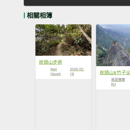
相關相簿
崁頭山步道
Neil
2026-02-
崁頭山&竹子
Hsueh
19
我是娜娜
KO