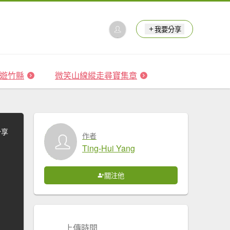
我要分享
 森遊竹縣
微笑山線縱走尋寶集章
分享
作者
Ting-Hui Yang
關注他
上傳時間