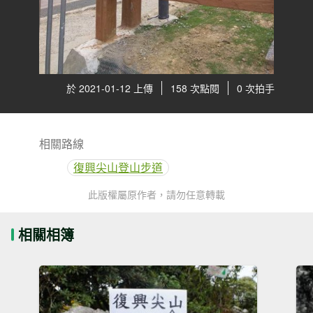
於 2021-01-12 上傳
158 次點閱
0 次拍手
相關路線
復興尖山登山步道
此版權屬原作者，請勿任意轉載
相關相簿