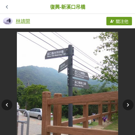
復興-新溪口吊橋
林靖開
關注他