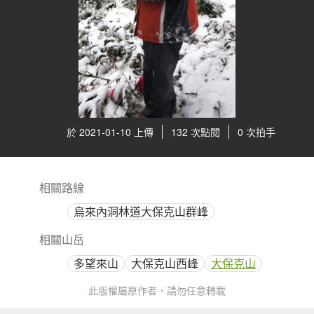
於 2021-01-10 上傳
132 次點閱
0 次拍手
相關路線
烏來內洞林道大保克山群峰
相關山岳
多望來山
大保克山西峰
大保克山
此版權屬原作者，請勿任意轉載