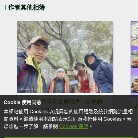
作者其他相簿
202301 兔年走春第四彈，父子倆與友人，山車廣山追雪趣
Cookie 使用同意
2023-01-28
本網站使用 Cookies 以提昇您的使用體驗及統計網路流量相
關資料。繼續使用本網站表示您同意我們使用 Cookies。若
您想進一步了解，請參閱
Cookies 聲明
。