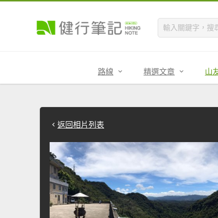
路線
精選文章
山
返回相片列表