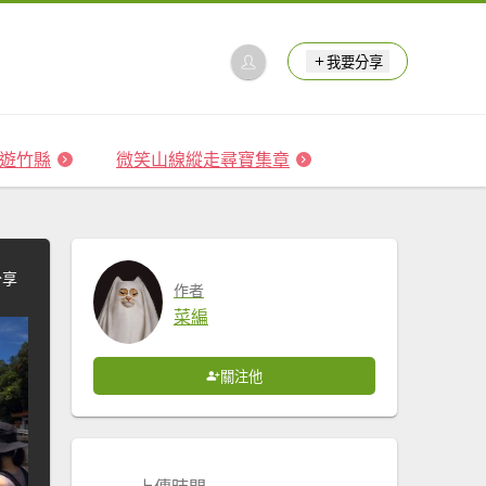
我要分享
 森遊竹縣
微笑山線縱走尋寶集章
分享
作者
菜編
關注他