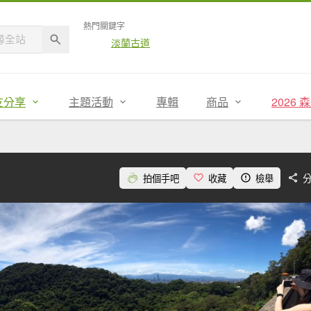
熱門關鍵字
淡蘭古道
友分享
主題活動
專輯
商品
2026
拍個手吧
收藏
檢舉