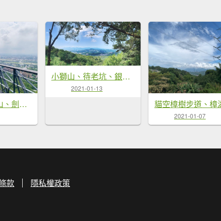
小獅山、待老坑、銀河洞縱走
2021-01-13
劍潭山、文間山、劍南山縱走
2021-01-07
條款
隱私權政策