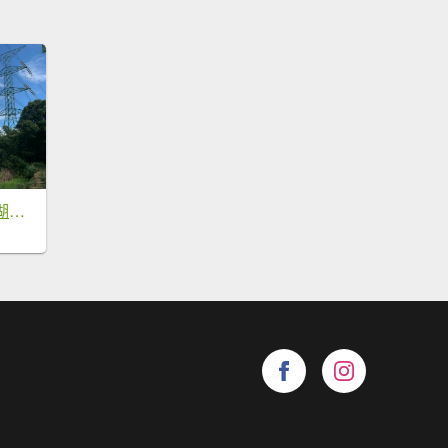
貓空樟樹步道、樟湖步道