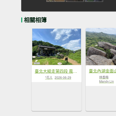
相關相簿
臺北大縱走第四段 風櫃嘴至捷運大湖公園站
林香梅
*花ㄦ
2026-06-29
Mandy Lin