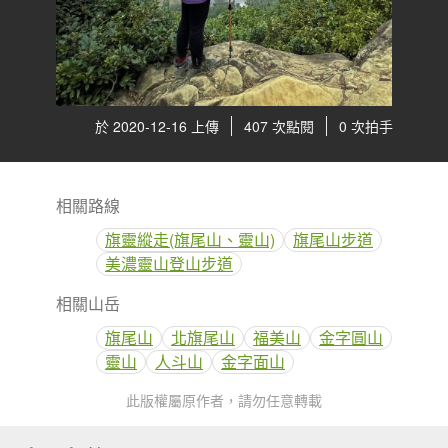
於 2020-12-16 上傳
407 次點閱
0 次拍手
相關路線
旗靈縱走(旗尾山、靈山)
旗尾山步道
美濃靈山登山步道
相關山岳
旗尾山
北旗尾山
福美山
金字圓山
靈山
人斗山
金字面山
此版權屬原作者，請勿任意轉載