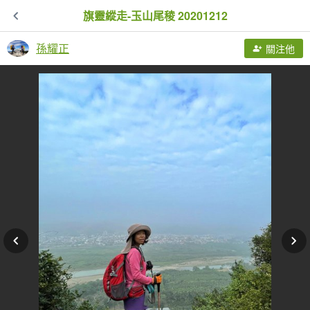
旗靈縱走-玉山尾稜 20201212
孫耀正
關注他