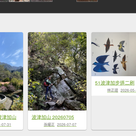
51波津加步道二刷
林正誼
2026-05
刷波津加山
波津加山 20260705
-07-31
孫耀正
2026-07-07