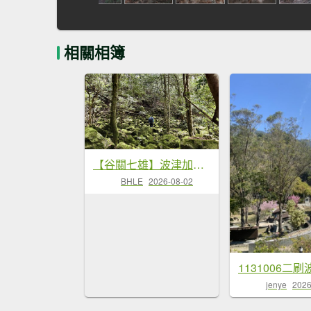
相關相簿
【谷關七雄】波津加接大雪山 - 越過陡坡，自見高峰
BHLE
2026-08-02
1131006二
jenye
2026