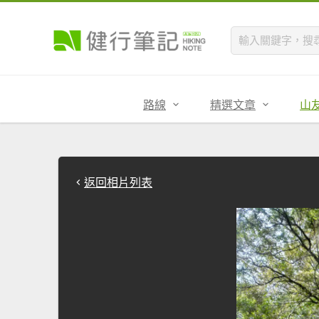
路線
精選文章
山
返回相片列表