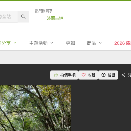
熱門關鍵字
淡蘭古道
友分享
主題活動
專輯
商品
2026
拍個手吧
收藏
檢舉