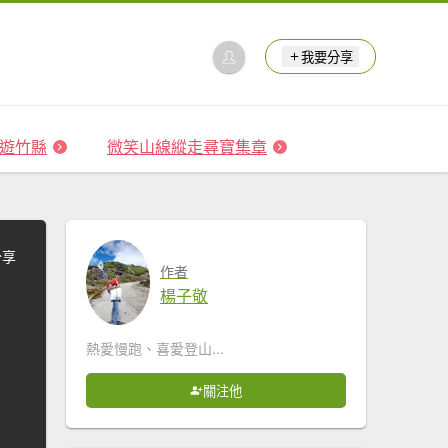
我要分享
 森遊竹縣
微笑山線縱走尋寶集章
分享
作者
楊子敬
熱愛慢跑、喜愛登山...
關注他