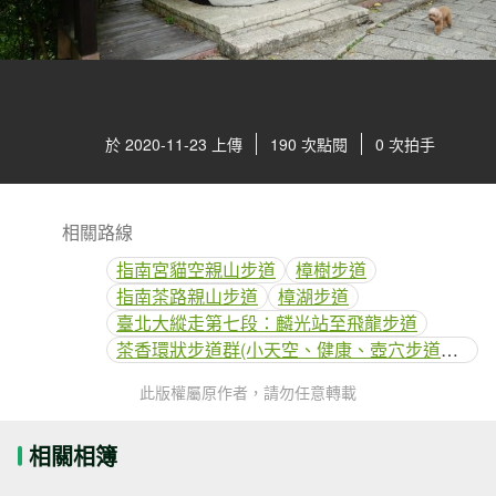
於 2020-11-23 上傳
190 次點閱
0 次拍手
相關路線
指南宮貓空親山步道
樟樹步道
指南茶路親山步道
樟湖步道
臺北大縱走第七段：麟光站至飛龍步道
茶香環狀步道群(小天空、健康、壺穴步道、茶展中心步道)
此版權屬原作者，請勿任意轉載
相關相簿