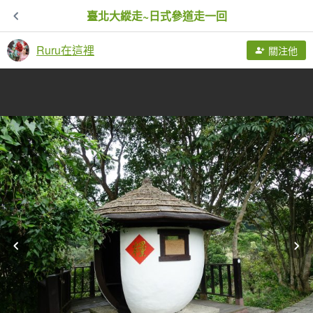
臺北大縱走~日式參道走一回
Ruru在這裡
關注他