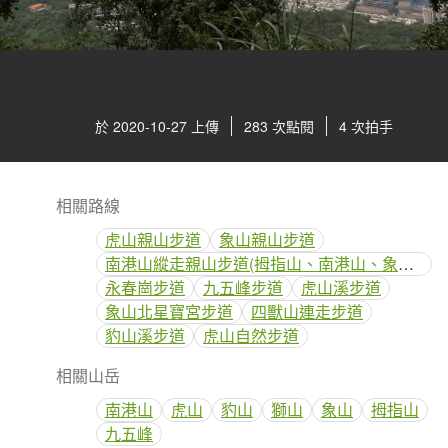
於 2020-10-27 上傳
283 次點閱
4 次拍手
相關路線
虎山親山步道
象山親山步道
南港山縱走親山步道(拇指山、南港山、象山、九五峰)
永春崗步道
九五峰步道
虎山溪步道
象山北星寶宮步道
四獸山連走步道
豹山溪步道
虎山自然步道
相關山岳
南港山
虎山
豹山
獅山
象山
拇指山
九五峰