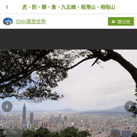
虎、豹、獅、象、九五峰、南港山、拇指山
Chin異想世界
關注他