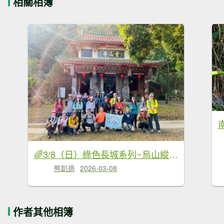
相關相簿
🌈3/8（日）綠色長城系列~烏山縱走✨FB：熊熊趴爬走🌈
熊趴造
2026-03-08
作者其他相簿