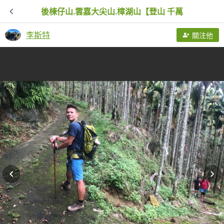
後棟仔山.雲嘉大尖山.樟湖山【登山 千萬
李斯特
關注他