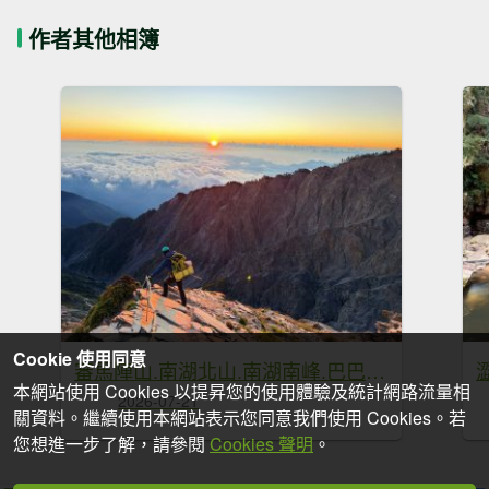
作者其他相簿
Cookie 使用同意
審馬陣山.南湖北山.南湖南峰.巴巴山.南湖大山【帝王之山 豈容凡夫造次】
本網站使用 Cookies 以提昇您的使用體驗及統計網路流量相
2026-07-21
關資料。繼續使用本網站表示您同意我們使用 Cookies。若
您想進一步了解，請參閱
Cookies 聲明
。