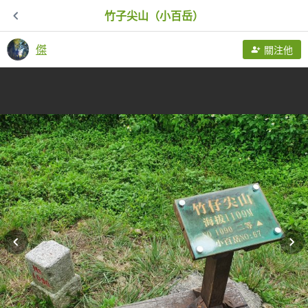
竹子尖山（小百岳）
傑
關注他