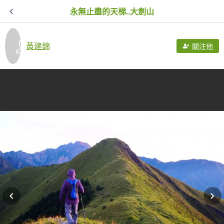
永無止盡的天梯..大劍山
黃建錦
關注他