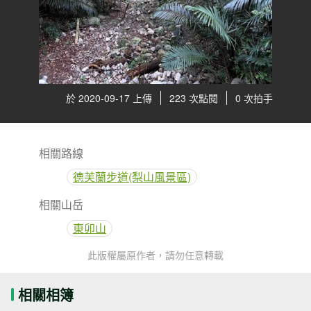
於 2020-09-17 上傳
223 次點閱
0 次拍手
相關路線
德芙蘭步道(梨山風景區)
相關山岳
東卯山
此版權屬原作者，請勿任意轉載
相關相簿