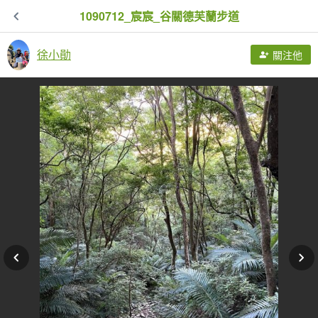
1090712_宸宸_谷關德芙蘭步道
徐小勛
關注他