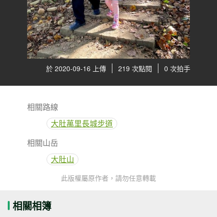
於 2020-09-16 上傳
219 次點閱
0 次拍手
相關路線
大肚萬里長城步道
相關山岳
大肚山
此版權屬原作者，請勿任意轉載
相關相簿