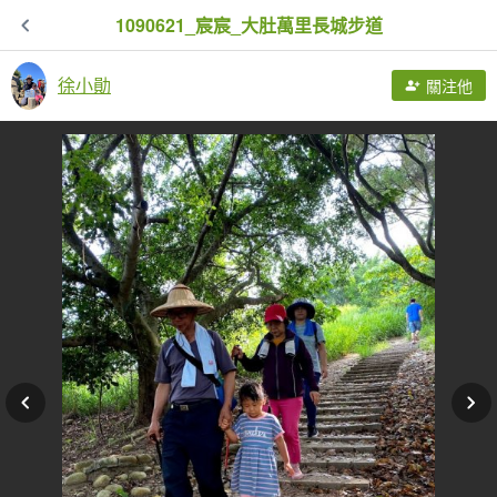
1090621_宸宸_大肚萬里長城步道
徐小勛
關注他