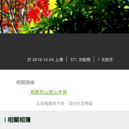
於 2016-12-24 上傳
371 次點閱
1 次拍手
相關路線
馬那邦山登山步道
此版權屬原作者，請勿任意轉載
相關相簿