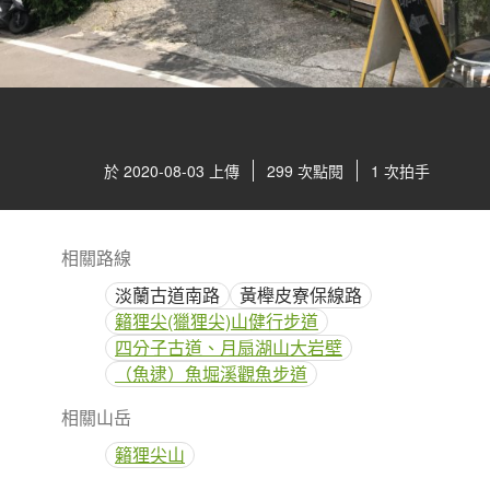
於 2020-08-03 上傳
299 次點閱
1 次拍手
相關路線
淡蘭古道南路
黃櫸皮寮保線路
籟狸尖(獵狸尖)山健行步道
四分子古道、月扇湖山大岩壁
（魚逮）魚堀溪觀魚步道
相關山岳
籟狸尖山