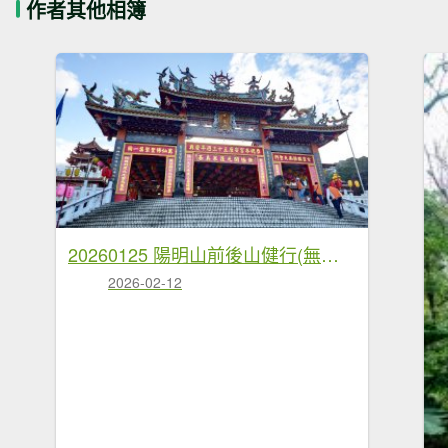
作者其他相簿
20260125 陽明山前後山健行(無極天元宮~山仔頂步道.向天池.向天山.面天山.二子坪)
2026-02-12