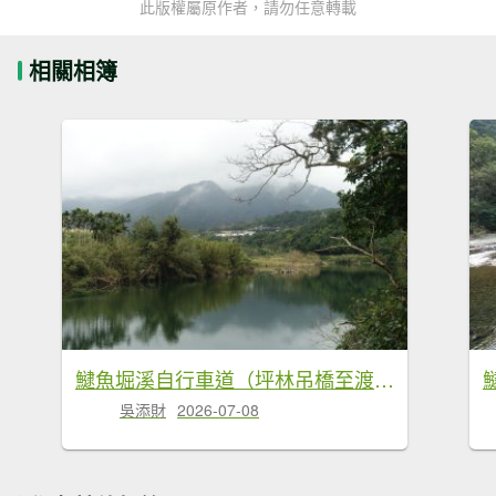
此版權屬原作者，請勿任意轉載
相關相簿
𩻸魚堀溪自行車道（坪林吊橋至渡南橋往返）
吳添財
2026-07-08