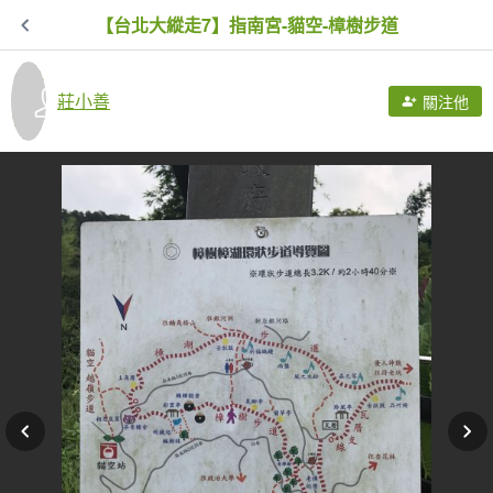
【台北大縱走7】指南宮-貓空-樟樹步道
莊小善
關注他