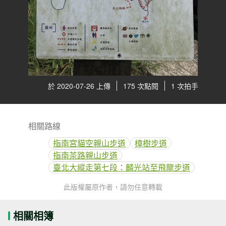
於 2020-07-26 上傳
175 次點閱
1 次拍手
相關路線
指南宮貓空親山步道
樟樹步道
指南茶路親山步道
臺北大縱走第七段：麟光站至飛龍步道
此版權屬原作者，請勿任意轉載
相關相簿