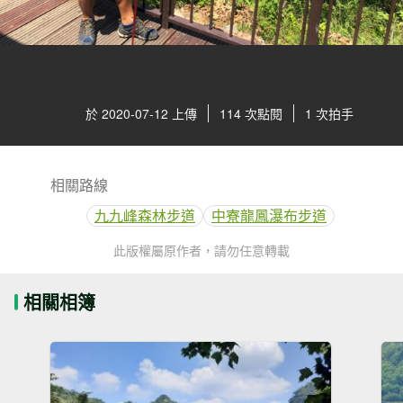
於 2020-07-12 上傳
114 次點閱
1 次拍手
相關路線
九九峰森林步道
中寮龍鳳瀑布步道
此版權屬原作者，請勿任意轉載
相關相簿