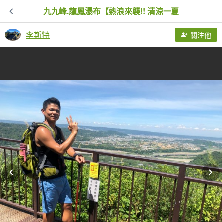
九九峰.龍鳳瀑布【熱浪來襲!! 清涼一夏
李斯特
關注他