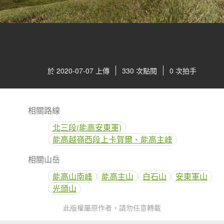
於 2020-07-07 上傳
330 次點閱
0 次拍手
相關路線
北三段(能高安東軍)
能高越嶺西段上卡賀爾、能高主峰
相關山岳
能高山南峰
能高主山
白石山
安東軍山
光頭山
此版權屬原作者，請勿任意轉載