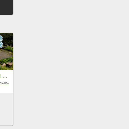
台北大縱走第一段｜忠義山＋清天宮
26-05-