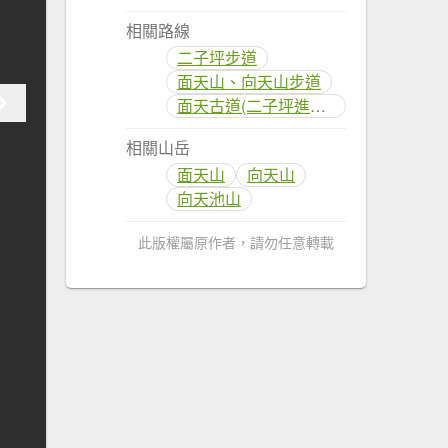
相關路線
二子坪步道
面天山、向天山步道
面天古道(二子坪進、清天宮出)
相關山岳
面天山
向天山
向天池山
此版權屬原作者，請勿任意轉載