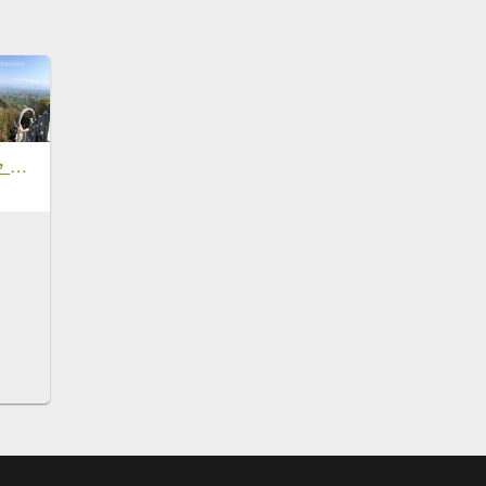
【小百岳】旗尾山，旗靈縱走，步道巨石錯落，攀繩陡坡，具有挑戰性