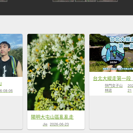
山
快門女子山
20
林誌
21
6-08-06
陽明大屯山區亂亂走
Jie
2026-06-23