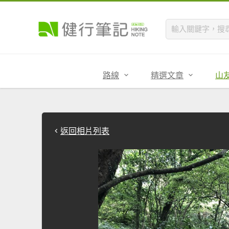
路線
精選文章
山
返回相片列表