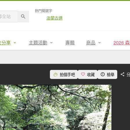
熱門關鍵字
淡蘭古道
友分享
主題活動
專輯
商品
2026
拍個手吧
收藏
檢舉