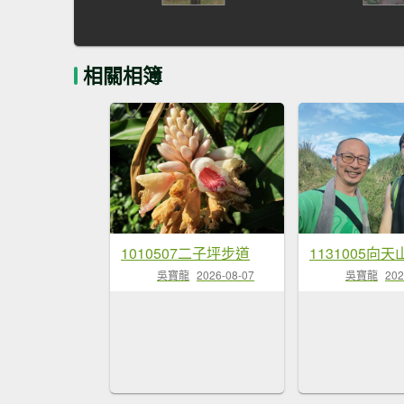
相關相簿
1010507二子坪步道
1131005向天
吳寶龍
2026-08-07
吳寶龍
202