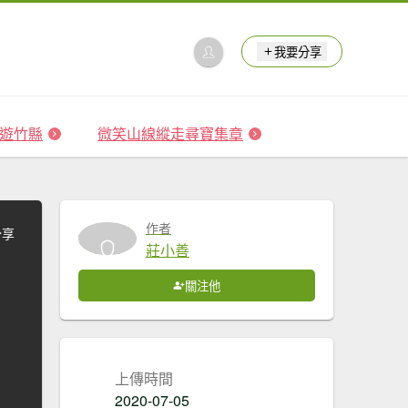
我要分享
 森遊竹縣
微笑山線縱走尋寶集章
作者
分享
莊小善
關注他
上傳時間
2020-07-05