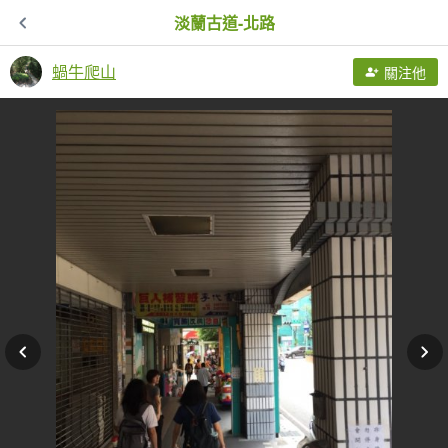
淡蘭古道-北路
蝸牛爬山
關注他