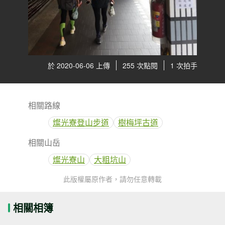
於 2020-06-06 上傳
255 次點閱
1 次拍手
相關路線
燦光寮登山步道
樹梅坪古道
相關山岳
燦光寮山
大粗坑山
此版權屬原作者，請勿任意轉載
相關相簿