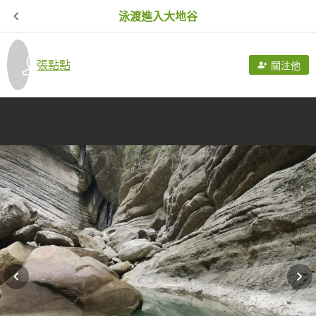
泳渡進入大地谷
張點點
關注他