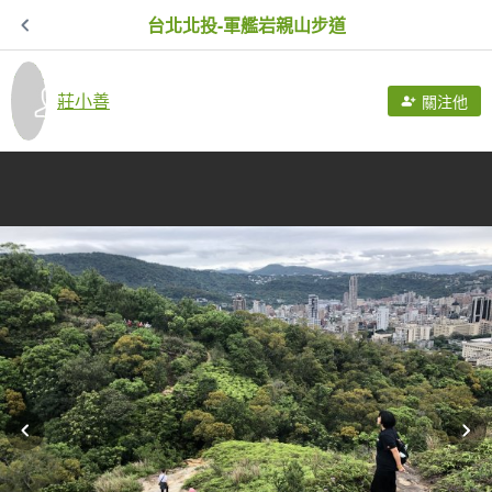
台北北投-軍艦岩親山步道
莊小善
關注他