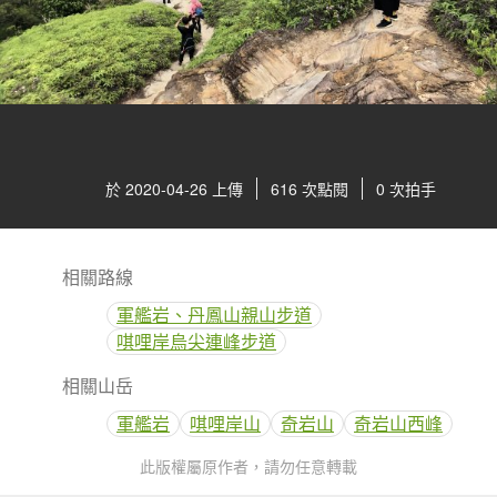
於 2020-04-26 上傳
616 次點閱
0 次拍手
相關路線
軍艦岩、丹鳳山親山步道
唭哩岸烏尖連峰步道
相關山岳
軍艦岩
唭哩岸山
奇岩山
奇岩山西峰
此版權屬原作者，請勿任意轉載