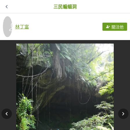
三民蝙蝠洞
林丁富
關注他