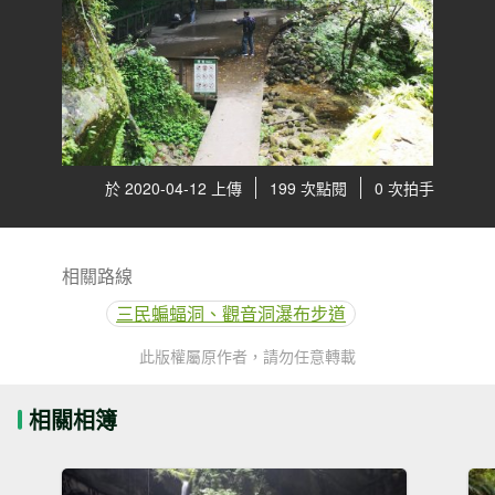
於 2020-04-12 上傳
199 次點閱
0 次拍手
相關路線
三民蝙蝠洞、觀音洞瀑布步道
此版權屬原作者，請勿任意轉載
相關相簿