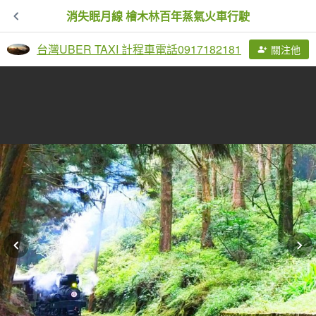
消失眠月線 檜木林百年蒸氣火車行駛
台灣UBER TAXI 計程車電話0917182181
關注他