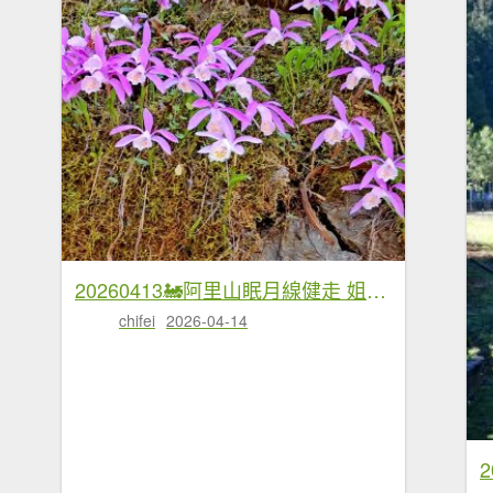
20260413🚂阿里山眠月線健走 姐妹潭 水山巨木療癒步道
chifei
2026-04-14