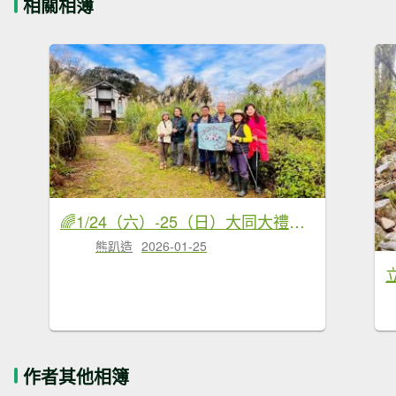
相關相簿
🌈1/24（六）-25（日）大同大禮部落+小百岳-立霧山✨FB：熊熊趴爬走🌈
熊趴造
2026-01-25
作者其他相簿