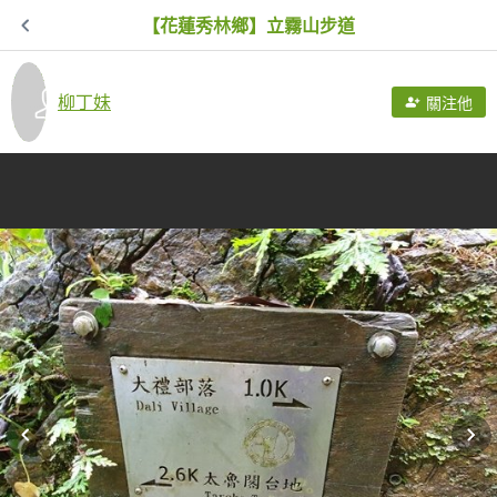
【花蓮秀林鄉】立霧山步道
柳丁妹
關注他