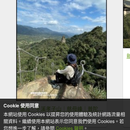
Cookie 使用同意
新北。平溪孝子山｜慈母峰｜普陀山一次挑戰三個刺激攀岩展望佳的小山峰
本網站使用 Cookies 以提昇您的使用體驗及統計網路流量相
2021-03-31
關資料。繼續使用本網站表示您同意我們使用 Cookies。若
您想進一步了解，請參閱
Cookies 聲明
。