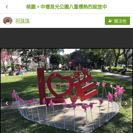
桃園。中壢莒光公園八重櫻熱烈綻放中
阿珠珠
關注他