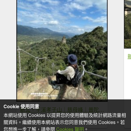
Cookie 使用同意
新北。平溪孝子山｜慈母峰｜普陀山一次挑戰三個刺激攀岩展望佳的小山峰
本網站使用 Cookies 以提昇您的使用體驗及統計網路流量相
2021-03-31
關資料。繼續使用本網站表示您同意我們使用 Cookies。若
您想進一步了解，請參閱
Cookies 聲明
。