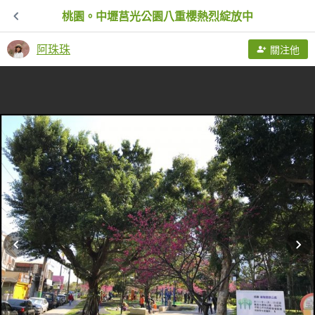
桃園。中壢莒光公園八重櫻熱烈綻放中
阿珠珠
關注他