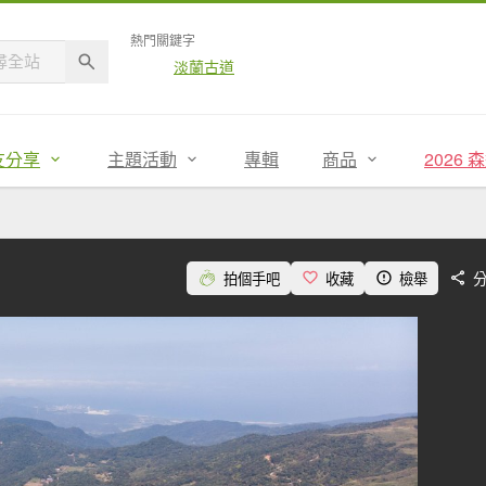
熱門關鍵字
淡蘭古道
友分享
主題活動
專輯
商品
2026
拍個手吧
收藏
檢舉