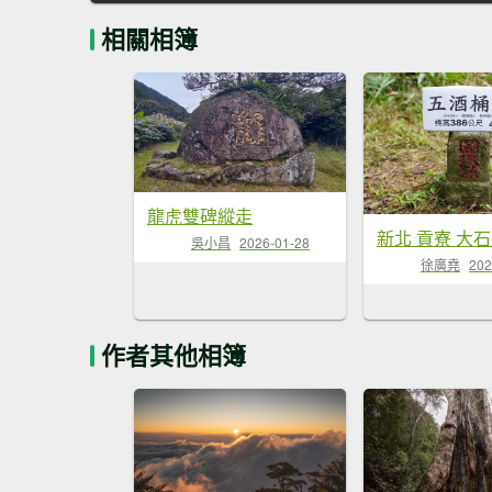
相關相簿
龍虎雙碑縱走
吳小昌
2026-01-28
徐廣堯
202
作者其他相簿