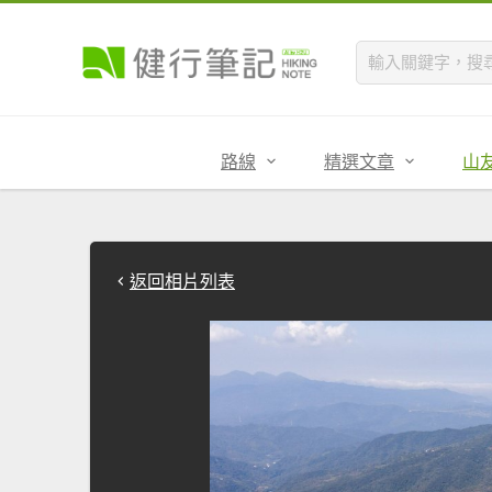
路線
精選文章
山
返回相片列表