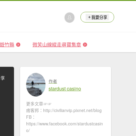
我要分享
 森遊竹縣
微笑山線縱走尋寶集章
分享
作者
stardust casino
更多文章☞☞
痞客邦：http://civilianvip.pixnet.net/blog
FB：
https://www.facebook.com/stardustcasin
o/