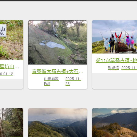
新北 貢寮 大石壁坑山、五酒桶山、龍崗山
熊趴造
2025-11
貢寮區大嶺古道+大石壁坑山+龍字碑+五酒桶山+龍崗山
6-01-12
山影狐蹤
2025-11-
Fuli
28