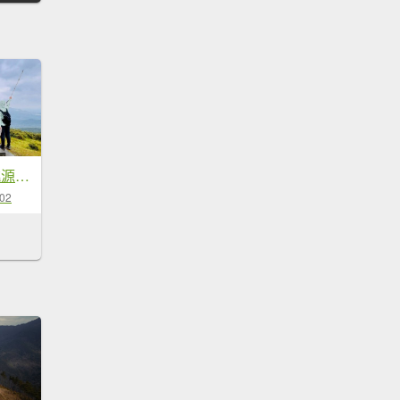
🌈11/2草嶺古道~桃源谷~灣坑頭山~大里天公廟✨FB：熊熊趴爬走🌈
-02