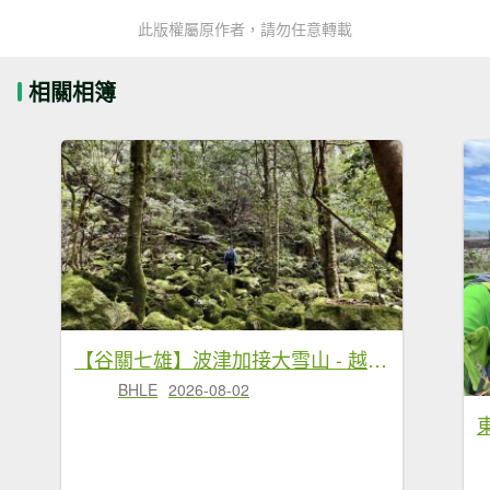
此版權屬原作者，請勿任意轉載
相關相簿
【谷關七雄】波津加接大雪山 - 越過陡坡，自見高峰
BHLE
2026-08-02
東