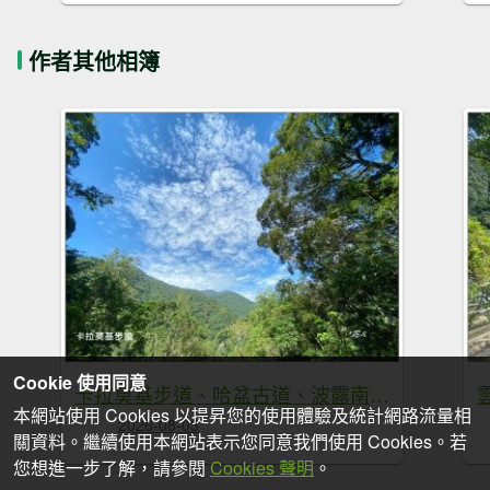
作者其他相簿
Cookie 使用同意
卡拉莫基步道、哈盆古道、波露南山 連走
本網站使用 Cookies 以提昇您的使用體驗及統計網路流量相
2026-08-03
關資料。繼續使用本網站表示您同意我們使用 Cookies。若
您想進一步了解，請參閱
Cookies 聲明
。