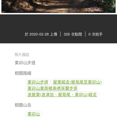
於 2020-02-28 上傳
326 次點閱
0 次拍手
照片描述
東卯山步道
相關路線
東卯山步道
屋東縱走(屋我尾至東卯山)
東卯山東南稜串德芙蘭步道
波屋東(波津加、屋我尾、東卯山)縱走
相關山岳
東卯山