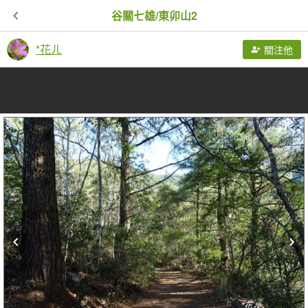
谷關七雄/東卯山2
*花ㄦ
關注他