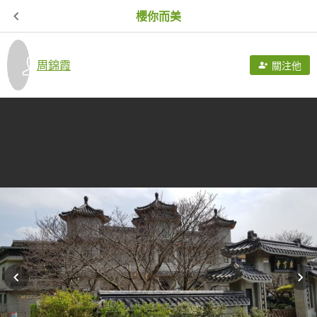
櫻你而美
周錦霞
關注他