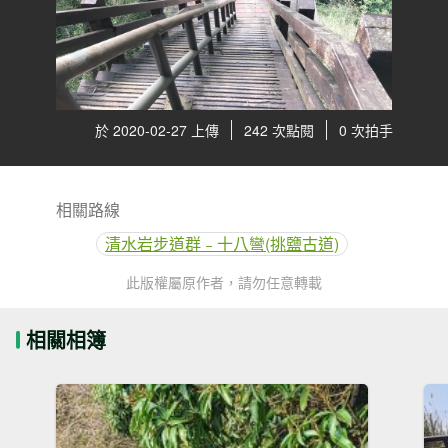
於 2020-02-27 上傳
242 次點閱
0 次拍手
相關路線
清水岩步道群﹣十八彎(挑鹽古道)
此版權屬原作者，請勿任意轉載
相關相簿